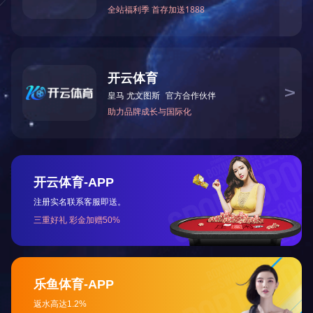
集团公司拥有各类技术人员560人，18条自动化配料生产线，
产加工能力，是目前国内生产PVC板材产品种类齐全的生产
有：PVC发泡板、PVC共挤板、PVC彩色发泡板、PVC雕刻板
装饰板、木塑吸音板等。产品型号:1.22M*2.44M 厚度：1mm
1220*2440 其他尺寸根据客户的需求可定做。我们所研发的P
板、表面光滑且能钉、钻、凿、粘等，可代替木材。广泛应
棚、箱体芯层、内部装潢用板、建筑物外墙板、内装饰用板
场所建筑物隔间，商用装饰架、无尘室用板、吊顶板、网板
标示、展板、标志用板 相册板 等行业及化工防腐工程、热成
殊保冷工程、环保用板模、运动器材、养殖用材、海滨防潮
材料及各种轻便隔板代替玻璃天棚等。
下一篇：
开云网页版登录入口
上一篇：
开云网页版登录入口
联系我们